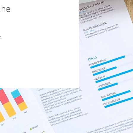
che
.