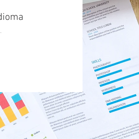
idioma
.