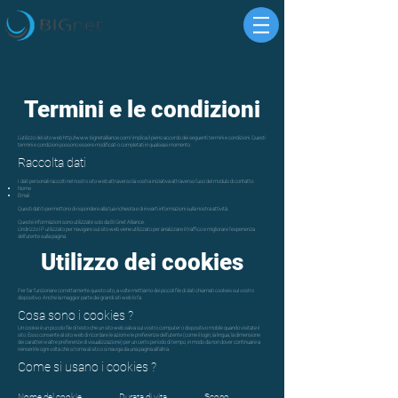
Termini e le condizioni
L'utilizzo del sito web
http://www.bignetalliance.com/
implica il pieno accordo dei seguenti termini e condizioni. Questi
termini e condizioni possono essere modificati o completati in qualsiasi momento.
Raccolta dati
I dati personali raccolti nel nostro sito web attraverso la vostra iniziativa attraverso l'uso del modulo di contatto:
Nome
Email
Questi dati ti permettono di rispondere alla tua richiesta e di inviarti informazioni sulla nostra attività.
Queste informazioni sono utilizzate solo da BIGnet Alliance.
L'indirizzo IP utilizzato per navigare sul sito web viene utilizzato per analizzare il traffico e migliorare l'esperienza
dell'utente sulla pagina.
Utilizzo dei cookies
Per far funzionare correttamente questo sito, a volte mettiamo dei piccoli file di dati chiamati cookies sul vostro
dispositivo. Anche la maggior parte dei grandi siti web lo fa.
Cosa sono i cookies ?
Un cookie è un piccolo file di testo che un sito web salva sul vostro computer o dispositivo mobile quando visitate il
sito. Esso consente al sito web di ricordare le azioni e le preferenze dell'utente (come il login, la lingua, la dimensione
dei caratteri e altre preferenze di visualizzazione) per un certo periodo di tempo, in modo da non dover continuare a
reinserirle ogni volta che si torna al sito o si naviga da una pagina all'altra.
Come si usano i cookies ?
Nome del cookie Durata di vita Scopo