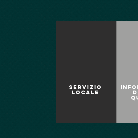
Servizio
Info
locale
d
q