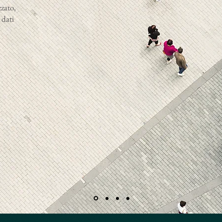
zato,
 dati