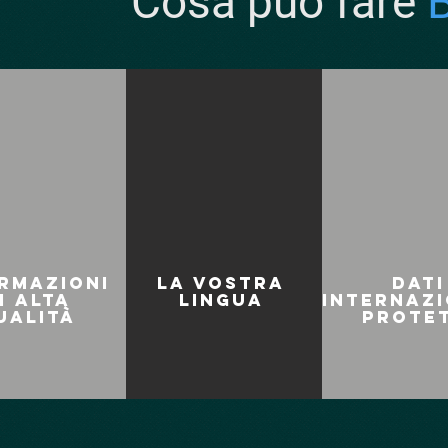
Cosa può fare
rmazioni
La vostra
Dati
i alta
lingua
internazi
ualità
protet