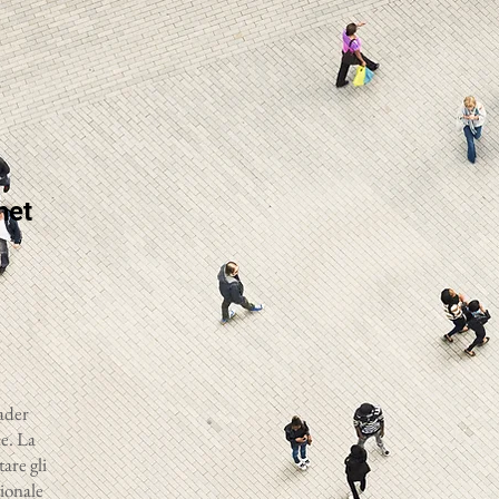
net
eader
e. La
tare gli
ionale