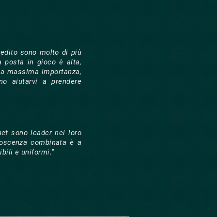
redito sono molto di più
a posta in gioco è alta,
della massima importanza,
no aiutarvi a prendere
net sono leader nei loro
onoscenza combinata è a
bili e uniformi."