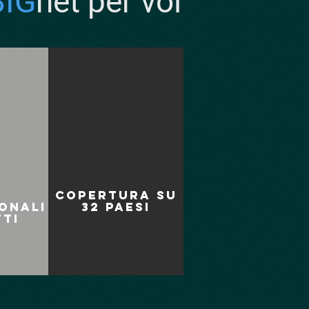
BIG
net per voi
Copertura su
onali
32 paesi
ti