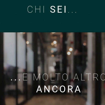
CHI
SEI
...
...
E MOLTO ALTR
ANCORA