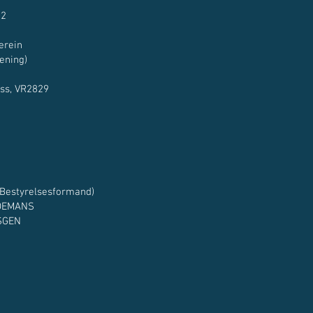
2
rein
rening)
ss, VR2829
Bestyrelsesformand)
EMANS
KEUSGEN