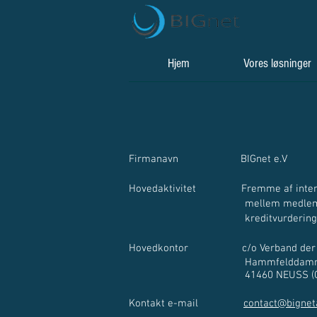
Hjem
Vores løsninger
Firmanavn BIGnet e.V
Hovedaktivitet
Fremme af inter
mellem medlemmer, der
kreditvurderingssbu
Hovedkontor
c/o Verband der 
Hammfelddamm 
41460 NEUSS (GER
Kontakt e-mail
contact@bignet